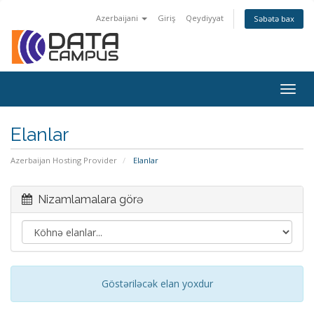
Azerbaijani
Giriş
Qeydiyyat
Səbətə bax
Togg
navig
Elanlar
Azerbaijan Hosting Provider
Elanlar
Nizamlamalara görə
Göstəriləcək elan yoxdur