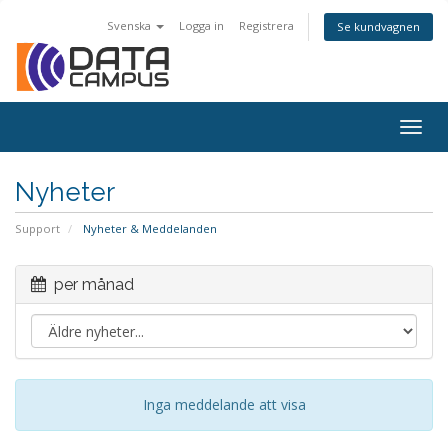
Svenska
Logga in
Registrera
Se kundvagnen
Togg
navig
Nyheter
Support
Nyheter & Meddelanden
per månad
Inga meddelande att visa