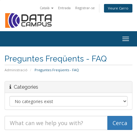
Català
Entrada
Registrar-se
Veure Carro
Togg
navig
Preguntes Freqüents - FAQ
Administració
Preguntes Freqüents - FAQ
Categories