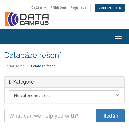
Čeština
Přihlášení
Registrace
Zobrazit košík
Togg
navig
Databáze řešení
Portal Home
Databáze řešení
Kategorie