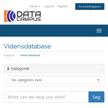
Dansk
Log ind
Register
Vis bestillingskurv
Togg
navig
Vidensdatabase
Support
Vidensdatabase
Kategorier