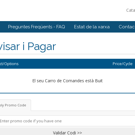
Cat
Preguntes Freqüents - FAQ
Estat de la xarxa
Contact
isar i Pagar
ct/Options
Price/Cycle
El seu Carro de Comandes està Buit
ply Promo Code
Validar Codi >>