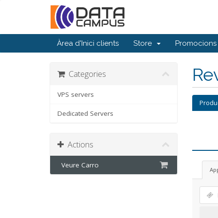
Àrea d'Inici clients
Store
Promocions
Rev
Categories
VPS servers
Produ
Dedicated Servers
Actions
Veure Carro
Ap