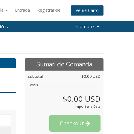
alà
Entrada
Registrar-se
Veure Carro
i'ns
Compte
Sumari de Comanda
subtotal
$0.00 USD
Totals
$0.00 USD
Import a la Data
Checkout