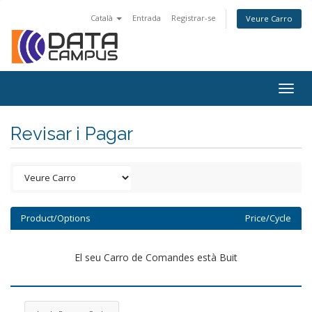
Català
Entrada
Registrar-se
Veure Carro
Togg
navig
Revisar i Pagar
Product/Options
Price/Cycle
El seu Carro de Comandes està Buit