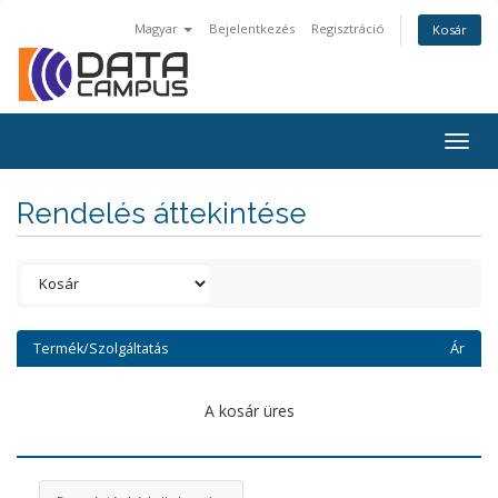
Magyar
Bejelentkezés
Regisztráció
Kosár
Togg
navig
Rendelés áttekintése
Termék/Szolgáltatás
Ár
A kosár üres