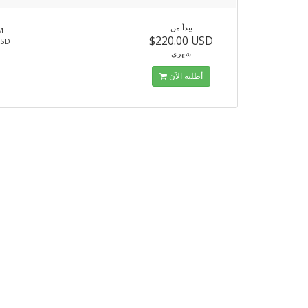
يبدأ من
M
$220.00 USD
SSD
شهري
أطلبه الآن