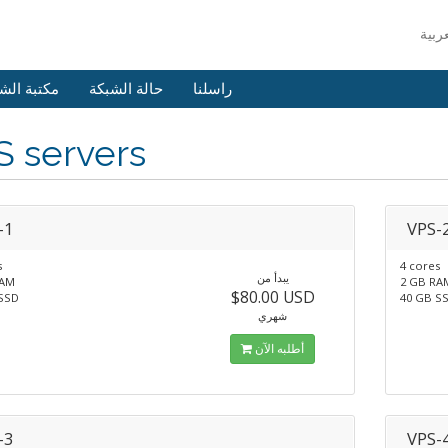
راسلنا
حالة الشبكة
مكتبة الش
S servers
-1
VPS-
s
4 cores
يبدأ من
RAM
2 GB RA
$80.00 USD
SSD
40 GB S
شهري
أطلبه الآن
-3
VPS-