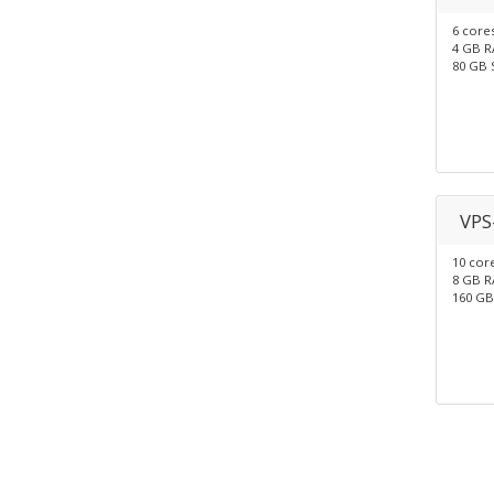
6 core
4 GB 
80 GB 
VPS
10 cor
8 GB 
160 GB