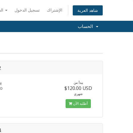
الإشتراك
تسجيل الدخول
العربية
شاهد العربة
الحساب
2
يبدأ من
M
$120.00 USD
SD
شهري
أطلبه الآن
4