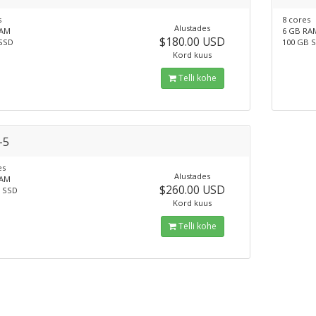
s
8 cores
Alustades
RAM
6 GB RA
$180.00 USD
SSD
100 GB 
Kord kuus
Telli kohe
-5
es
Alustades
RAM
$260.00 USD
 SSD
Kord kuus
Telli kohe