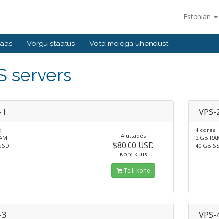
Estonian
baas
Võrgu staatus
Võta meiega ühendust
S servers
-1
VPS-
s
4 cores
Alustades
RAM
2 GB RA
$80.00 USD
SSD
40 GB S
Kord kuus
Telli kohe
-3
VPS-