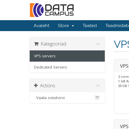
Avaleht
Store
Teated
Teadmiste
VP
Kategooriad
VPS servers
VPS
Dedicated Servers
2 core
1 GB 
Actions
20 GB 
Vaata ostukorvi
VPS