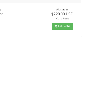
Alustades
M
$220.00 USD
SSD
Kord kuus
Telli kohe