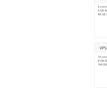
6 core
4 GB 
80 GB 
VPS
10 cor
8 GB 
160 GB