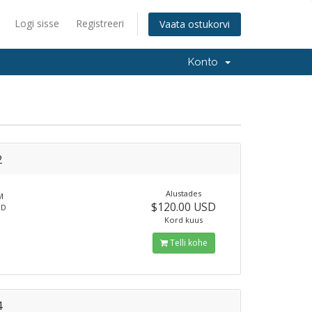
Logi sisse
Registreeri
Vaata ostukorvi
Konto
2
Alustades
M
$120.00 USD
SD
Kord kuus
Telli kohe
4