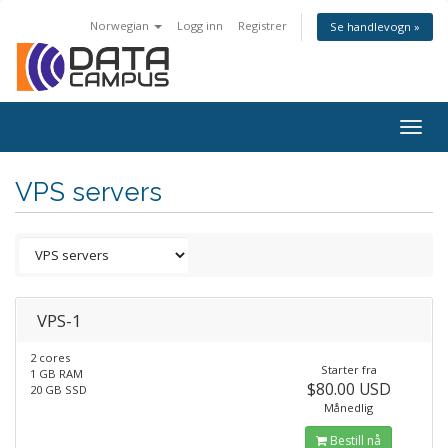
Norwegian
Logg inn
Registrer
Se handlevogn »
Togg
navig
VPS servers
VPS-1
2 cores
Starter fra
1 GB RAM
$80.00 USD
20 GB SSD
Månedlig
Bestill nå