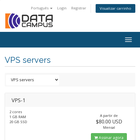
Português
Login
Registrar
Visualizar carrinho
Togg
navig
VPS servers
VPS-1
2 cores
A partir de
1 GB RAM
$80.00 USD
20 GB SSD
Mensal
Assinar agora