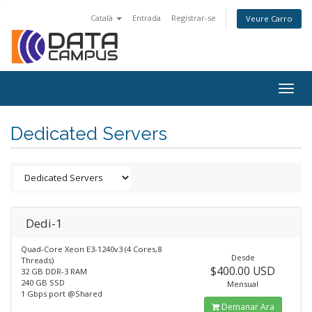
Català
Entrada
Registrar-se
Veure Carro
Togg
navig
Dedicated Servers
Dedi-1
Quad-Core Xeon E3-1240v3 (4 Cores,8
Desde
Threads)
$400.00 USD
32 GB DDR-3 RAM
240 GB SSD
Mensual
1 Gbps port @Shared
Demanar Ara