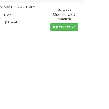
e Xeon E3-1270v6 (4 Cores, 8
Started ab
$520.00 USD
DR-4 RAM
SSD
Monatlich
port @Shared
Jetzt bestellen