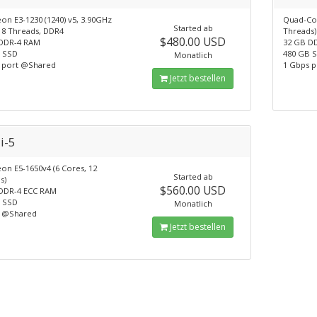
eon E3-1230 (1240) v5, 3.90GHz
Quad-Cor
Started ab
 8 Threads, DDR4
Threads)
$480.00 USD
DDR-4 RAM
32 GB D
 SSD
480 GB 
Monatlich
 port @Shared
1 Gbps 
Jetzt bestellen
i-5
eon E5-1650v4 (6 Cores, 12
Started ab
s)
$560.00 USD
DDR-4 ECC RAM
 SSD
Monatlich
s @Shared
Jetzt bestellen