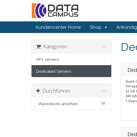
Kundencenter Home
Shop
Ankündi
De
Kategorien
VPS servers
Ded
Dedicated Servers
Quad-C
Thread
Durchführen
32 GB 
240 GB
1 Gbps
Warenkorb ansehen
Ded