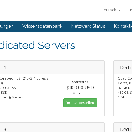
Deutsch
Ei
gungen
Wissensdatenbank
Netzwerk Status
Kontakti
dicated Servers
i-1
Dedi
ore Xeon E3-1240v3 (4 Cores,8
Quad-Cor
Started ab
s)
Cores, 8
$400.00 USD
DDR-3 RAM
32 GB D
 SSD
480 GB 
Monatlich
 port @Shared
1 Gbps 
Jetzt bestellen
i-3
Dedi