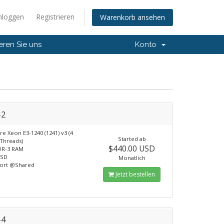
nloggen
Registrieren
Warenkorb ansehen
eren Sie uns
Konto
-2
e Xeon E3-1240 (1241) v3 (4
Started ab
 Threads)
$440.00 USD
DR-3 RAM
SSD
Monatlich
port @Shared
Jetzt bestellen
-4