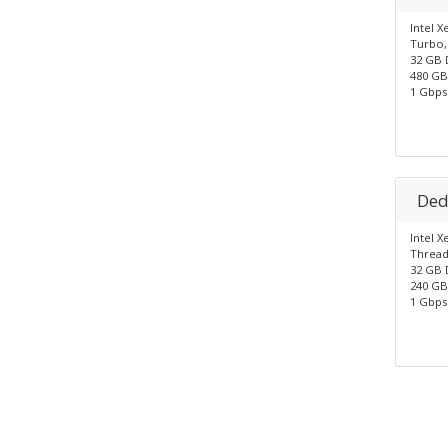
Intel X
Turbo,
32 GB 
480 GB
1 Gbps
Ded
Intel X
Thread
32 GB 
240 GB
1 Gbp