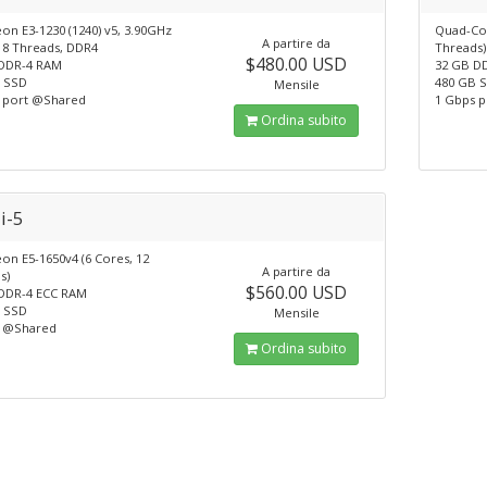
eon E3-1230 (1240) v5, 3.90GHz
Quad-Cor
A partire da
 8 Threads, DDR4
Threads)
$480.00 USD
DDR-4 RAM
32 GB D
 SSD
480 GB 
Mensile
 port @Shared
1 Gbps 
Ordina subito
i-5
eon E5-1650v4 (6 Cores, 12
A partire da
s)
$560.00 USD
DDR-4 ECC RAM
 SSD
Mensile
s @Shared
Ordina subito