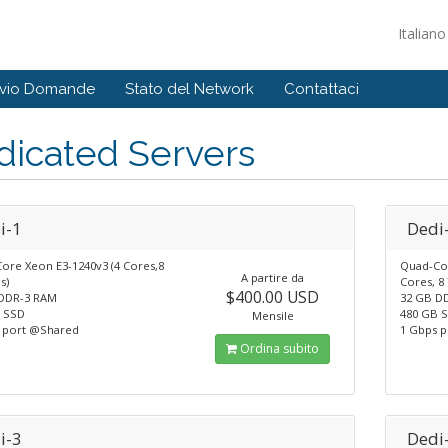
Italian
ivio Domande
Stato del Network
Contattaci
dicated Servers
i-1
Dedi
ore Xeon E3-1240v3 (4 Cores,8
Quad-Cor
A partire da
s)
Cores, 8
$400.00 USD
DDR-3 RAM
32 GB D
 SSD
480 GB 
Mensile
 port @Shared
1 Gbps 
Ordina subito
i-3
Dedi