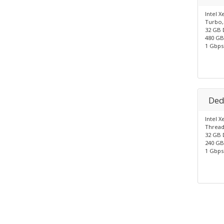
Intel X
Turbo,
32 GB 
480 GB
1 Gbps
Ded
Intel X
Thread
32 GB 
240 GB
1 Gbp