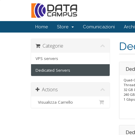
Home
Store
Comunicazioni
Arch
De
Categorie
VPS servers
Ded
Dedicated Servers
Quad-C
Thread
Actions
32 GB 
240 GB
1 Gbps
Visualizza Carrello
Ded