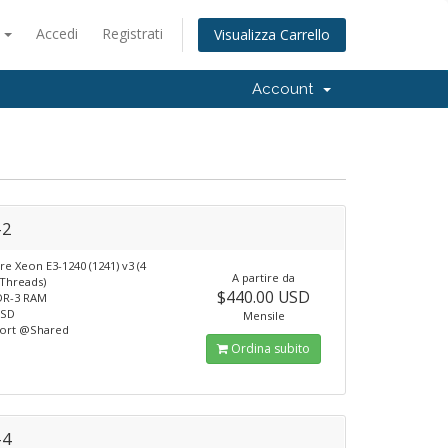
o
Accedi
Registrati
Visualizza Carrello
Account
-2
e Xeon E3-1240 (1241) v3 (4
A partire da
 Threads)
$440.00 USD
DR-3 RAM
SSD
Mensile
port @Shared
Ordina subito
-4