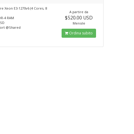
e Xeon E3-1270v6 (4 Cores, 8
A partire da
$520.00 USD
DR-4 RAM
SSD
Mensile
port @Shared
Ordina subito