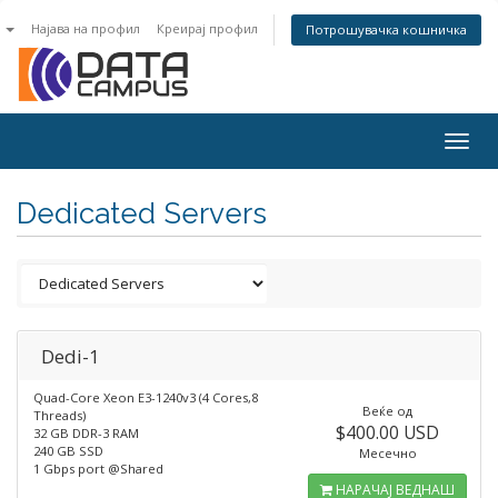
n
Најава на профил
Креирај профил
Потрошувачка кошничка
Togg
navig
Dedicated Servers
Dedi-1
Quad-Core Xeon E3-1240v3 (4 Cores,8
Веќе од
Threads)
$400.00 USD
32 GB DDR-3 RAM
240 GB SSD
Месечно
1 Gbps port @Shared
НАРАЧАЈ ВЕДНАШ