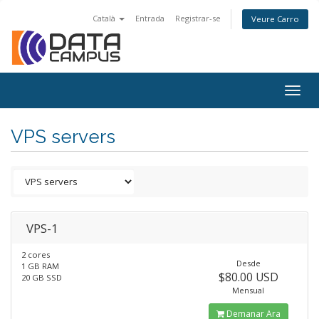
Català
Entrada
Registrar-se
Veure Carro
Togg
navig
VPS servers
VPS-1
2 cores
Desde
1 GB RAM
$80.00 USD
20 GB SSD
Mensual
Demanar Ara