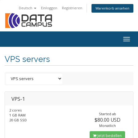
Deutsch
Einloggen
Registrieren
Warenkorb ansehen
Togg
navig
VPS servers
VPS-1
2 cores
Started ab
1 GB RAM
$80.00 USD
20 GB SSD
Monatlich
Jetzt bestellen