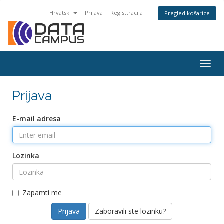
Hrvatski
Prijava
Registtracija
Pregled košarice
Togg
navig
Prijava
E-mail adresa
Lozinka
Zapamti me
Zaboravili ste lozinku?