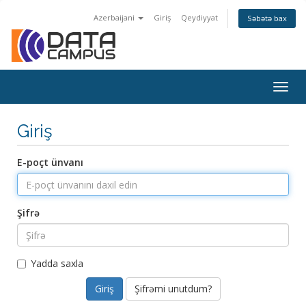
Azerbaijani
Giriş
Qeydiyyat
Səbətə bax
Togg
navig
Giriş
E-poçt ünvanı
Şifrə
Yadda saxla
Şifrəmi unutdum?