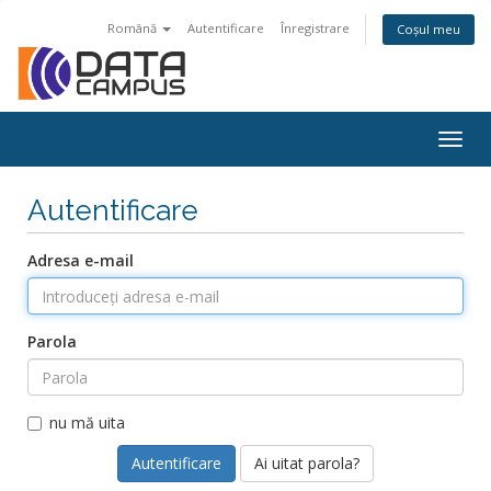
Română
Autentificare
Înregistrare
Coșul meu
Togg
navig
Autentificare
Adresa e-mail
Parola
nu mă uita
Ai uitat parola?