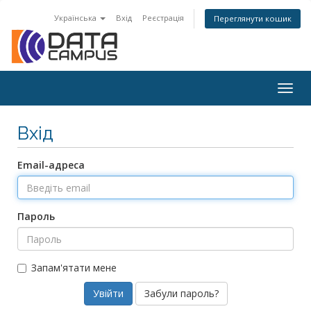
Українська
Вхід
Реєстрація
Переглянути кошик
Togg
navig
Вхід
Email-адреса
Пароль
Запам'ятати мене
Забули пароль?