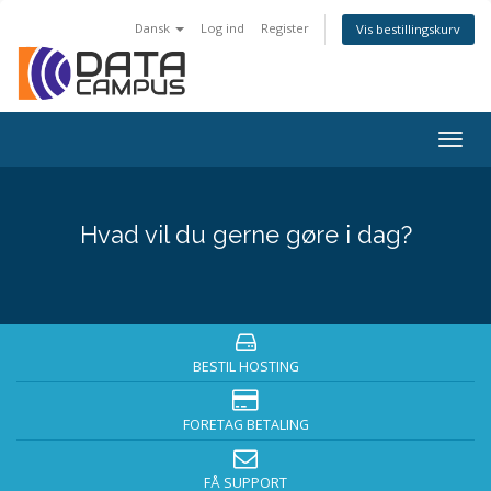
Dansk
Log ind
Register
Vis bestillingskurv
Togg
navig
Hvad vil du gerne gøre i dag?
BESTIL HOSTING
FORETAG BETALING
FÅ SUPPORT