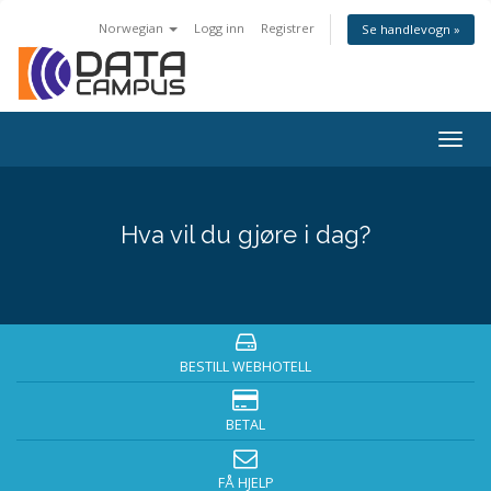
Norwegian
Logg inn
Registrer
Se handlevogn »
Togg
navig
Hva vil du gjøre i dag?
BESTILL WEBHOTELL
BETAL
FÅ HJELP