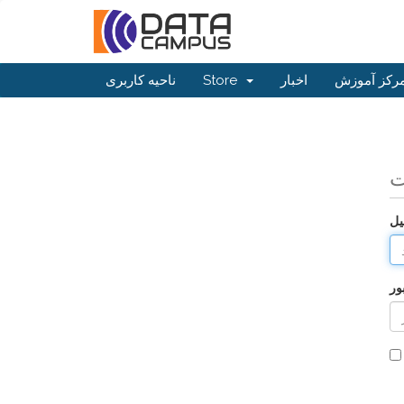
رکز آموزش
اخبار
Store
ناحیه کاربری
ت
یل
ور