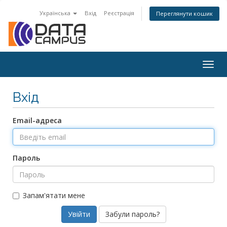
Українська
Вхід
Реєстрація
Переглянути кошик
Togg
navig
Вхід
Email-адреса
Пароль
Запам'ятати мене
Забули пароль?