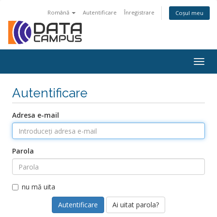
Română
Autentificare
Înregistrare
Coșul meu
Togg
navig
Autentificare
Adresa e-mail
Parola
nu mă uita
Ai uitat parola?