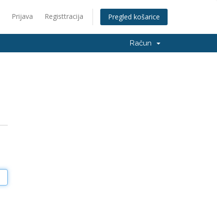
Prijava
Registtracija
Pregled košarice
Račun