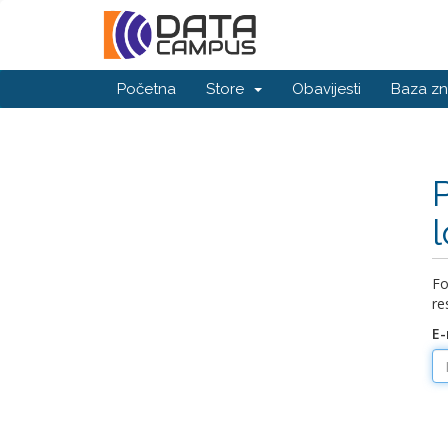
Početna
Store
Obavijesti
Baza zn
Fo
re
E-