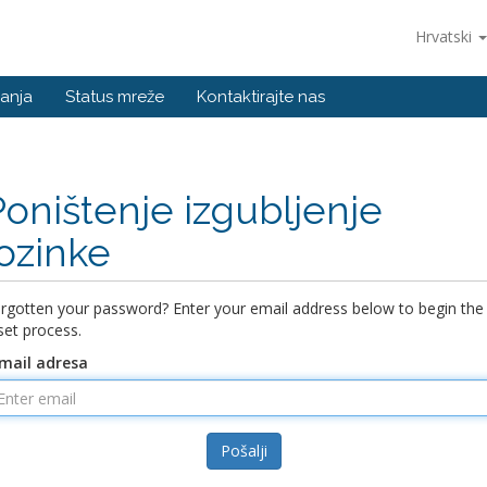
Hrvatski
anja
Status mreže
Kontaktirajte nas
Poništenje izgubljenje
lozinke
rgotten your password? Enter your email address below to begin the
set process.
mail adresa
Pošalji