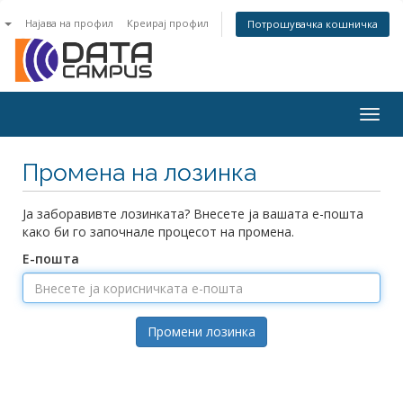
n
Најава на профил
Креирај профил
Потрошувачка кошничка
Togg
navig
Промена на лозинка
Ја заборавивте лозинката? Внесете ја вашата е-пошта
како би го започнале процесот на промена.
Е-пошта
Промени лозинка