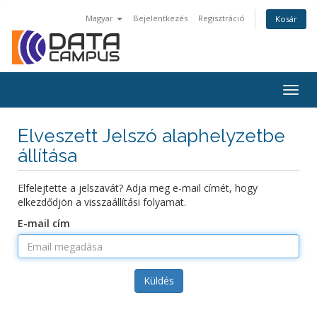
Magyar
Bejelentkezés
Regisztráció
Kosár
Togg
navig
Elveszett Jelszó alaphelyzetbe
állítása
Elfelejtette a jelszavát? Adja meg e-mail címét, hogy
elkezdődjön a visszaállítási folyamat.
E-mail cím
Küldés