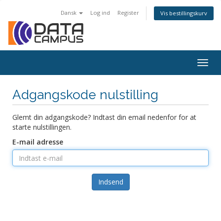
Dansk
Log ind
Register
Vis bestillingskurv
Togg
navig
Adgangskode nulstilling
Glemt din adgangskode? Indtast din email nedenfor for at
starte nulstillingen.
E-mail adresse
Indsend