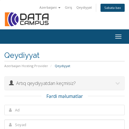
Azerbaijani
Giriş
Qeydiyyat
Səbətə bax
Togg
navig
Qeydiyyat
Azerbaijan Hosting Provider
Qeydiyyat
Artıq qeydiyyatdan keçmisiz?
Fərdi məlumatlar