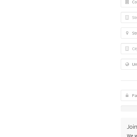
Join
We wo