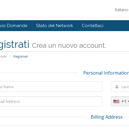
Italian
ivio Domande
Stato del Network
Contattaci
istrati
Crea un nuovo account.
tale
Registrati
Personal Informatio
+1
Billing Address